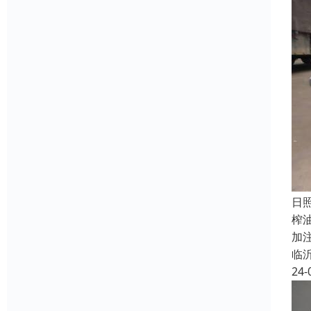
‌
榨
加
临
24-