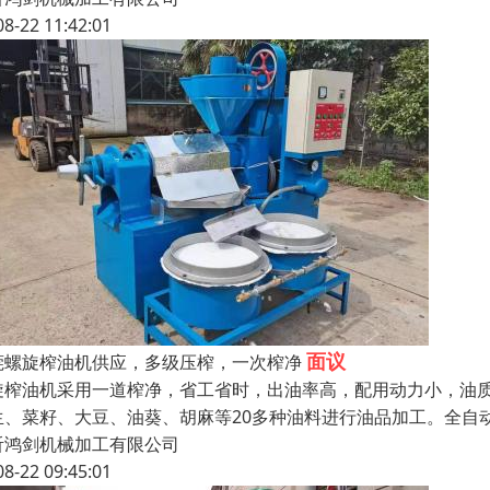
08-22 11:42:01
面议
莞螺旋榨油机供应，多级压榨，一次榨净
旋榨油机采用一道榨净，省工省时，出油率高，配用动力小，油质
生、菜籽、大豆、油葵、胡麻等20多种油料进行油品加工。全自
沂鸿剑机械加工有限公司
08-22 09:45:01