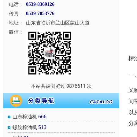
电话：
0539-8369126
传真：
0539-7053776
地址：
山东省临沂市兰山区蒙山大道
微信：
榨
一
本站共被浏览过 9876611 次
又
间
以
山东榨油机
666
分
螺旋榨油机
513