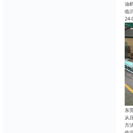
油
临
24-
东
从
方
临