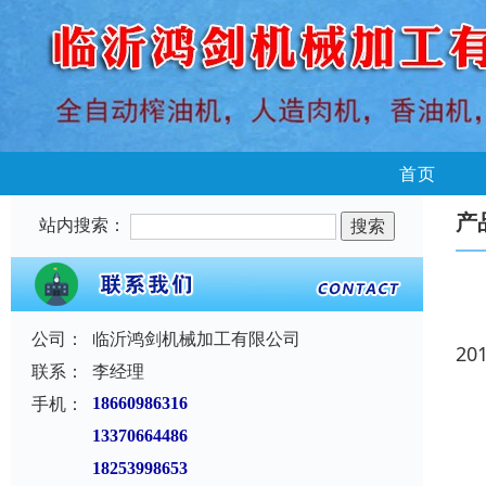
首页
产
站内搜索：
公司：
临沂鸿剑机械加工有限公司
20
联系：
李经理
手机：
18660986316
13370664486
18253998653