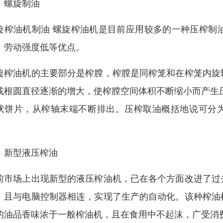
、螺旋制油
旋榨油机制油 螺旋榨油机是目前应用较多的一种压榨制
、劳动强度低等优点。
旋榨油机的主要部分是榨膛，榨膛是同榨笼和在榨笼内旋
或根圆直径逐渐的增大，使榨膛空间体积不断缩小而产生
状饼片，从榨轴末端不断排出。压榨取油概括地说可分为三
。
、新型液压榨油
前市场上出现新型的液压榨油机，已在各个方面改进了过
，且与电脑控制器相连，实现了生产的自动化。该种榨油
的油品香味浓于一般榨油机，且在食用中不起沫，广受消