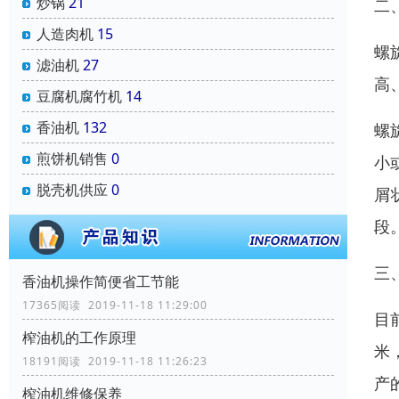
炒锅
21
二
人造肉机
15
螺
滤油机
27
高
豆腐机腐竹机
14
香油机
132
螺
煎饼机销售
0
小
脱壳机供应
0
屑
段
三
香油机操作简便省工节能
17365阅读 2019-11-18 11:29:00
目
榨油机的工作原理
米
18191阅读 2019-11-18 11:26:23
产
榨油机维修保养