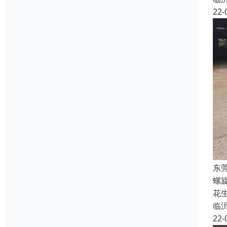
22-
东
螺
花
临
22-