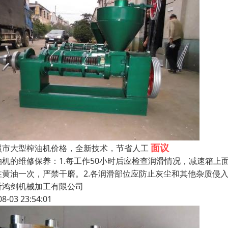
面议
日照市大型榨油机价格，全新技术，节省人工
油机的维修保养：1.每工作50小时后应检查润滑情况，减速箱
注黄油一次，严禁干磨。2.各润滑部位应防止灰尘和其他杂质侵
沂鸿剑机械加工有限公司
08-03 23:54:01