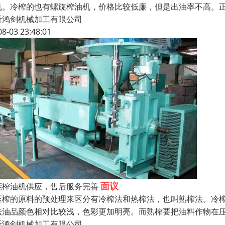
机。冷榨的也有螺旋榨油机，价格比较低廉，但是出油率不高。
沂鸿剑机械加工有限公司
08-03 23:48:01
面议
莞榨油机供应，售后服务完善
压榨的原料的预处理来区分有冷榨法和热榨法，也叫熟榨法。冷
法油品颜色相对比较浅，色彩更加明亮。而熟榨要把油料作物在
沂鸿剑机械加工有限公司