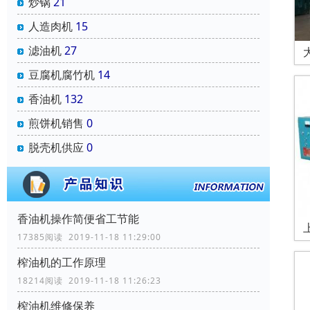
炒锅
21
人造肉机
15
滤油机
27
豆腐机腐竹机
14
香油机
132
煎饼机销售
0
脱壳机供应
0
香油机操作简便省工节能
17385阅读 2019-11-18 11:29:00
榨油机的工作原理
18214阅读 2019-11-18 11:26:23
榨油机维修保养