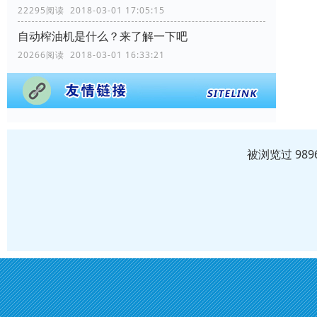
22295阅读 2018-03-01 17:05:15
自动榨油机是什么？来了解一下吧
20266阅读 2018-03-01 16:33:21
被浏览过 98