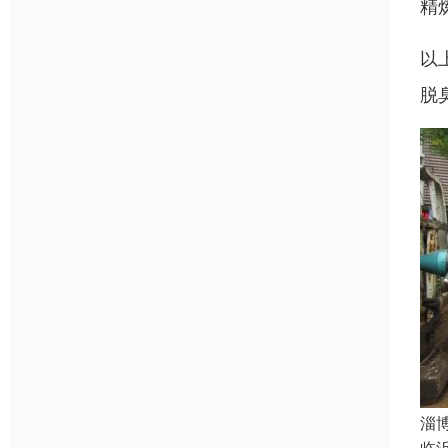
精
以
脱
淄