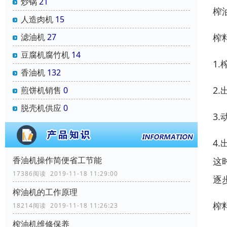
炒锅
21
榨
人造肉机
15
榨
滤油机
27
豆腐机腐竹机
14
1
香油机
132
2
煎饼机销售
0
脱壳机供应
0
3
4
香油机操作简便省工节能
这
17386阅读 2019-11-18 11:29:00
逐
榨油机的工作原理
榨
18214阅读 2019-11-18 11:26:23
榨油机维修保养