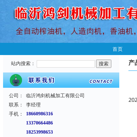
首页
产
站内搜索：
公司：
临沂鸿剑机械加工有限公司
20
联系：
李经理
手机：
18660986316
13370664486
18253998653