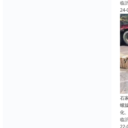
临
24-
石
螺
化
临
22-