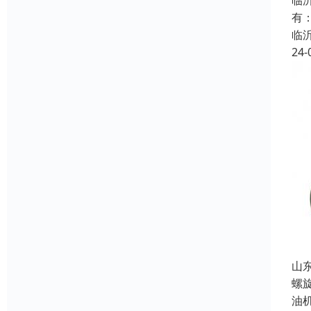
临
有
临
24-
山
螺
油