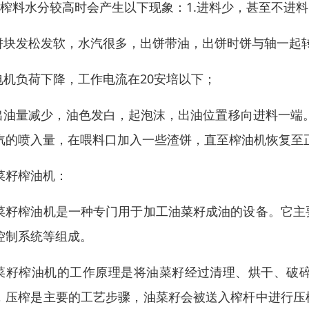
、榨料水分较高时会产生以下现象：1.进料少，甚至不进
.饼块发松发软，水汽很多，出饼带油，出饼时饼与轴一起
.电机负荷下降，工作电流在20安培以下；
.出油量减少，油色发白，起泡沫，出油位置移向进料一端
汽的喷入量，在喂料口加入一些渣饼，直至榨油机恢复至
菜籽榨油机：
菜籽榨油机是一种专门用于加工油菜籽成油的设备。它主
控制系统等组成。
菜籽榨油机的工作原理是将油菜籽经过清理、烘干、破
，压榨是主要的工艺步骤，油菜籽会被送入榨杆中进行压