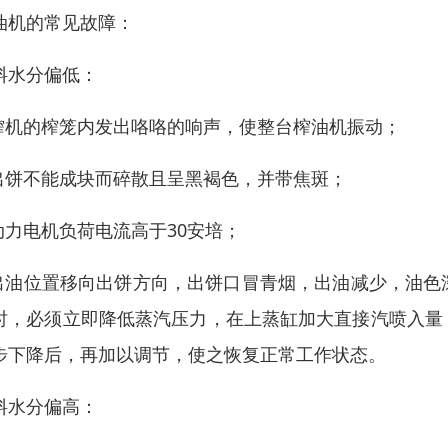
油机的常见故障：
料水分偏低：
.榨机的榨笼内发出咯咯的响声，使整台榨油机振动；
.出饼不能成块而碎散且呈黑褐色，并带焦斑；
.动力电机负荷电流高于30安培；
.出油位置移向出饼方向，出饼口冒青烟，出油减少，油
时，必须立即降低蒸汽压力，在上蒸缸加大直接汽喷入量
步下降后，再加以调节，使之恢复正常工作状态。
料水分偏高：