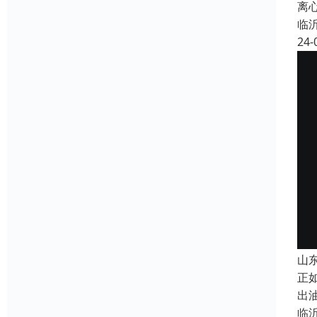
离
临
24-
山
正
出
临