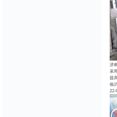
济
采
提
临
22-