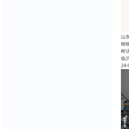
山
植
榨
临
24-