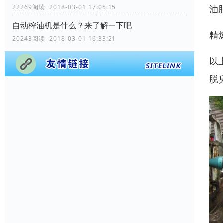
油
22269阅读 2018-03-01 17:05:15
自动榨油机是什么？来了解一下吧
精
20243阅读 2018-03-01 16:33:21
以
脱