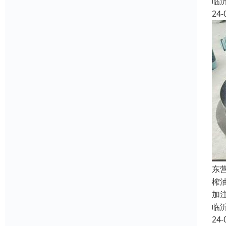
临
24-
‌
榨
加
临
24-