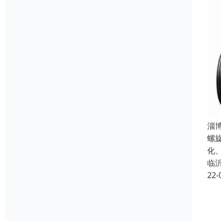
淄
螺
化
临
22-