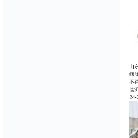
山
螺
不
临
24-