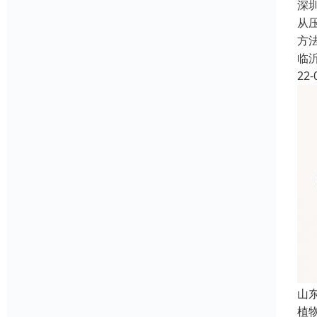
深
从
方
临
22-
山
植