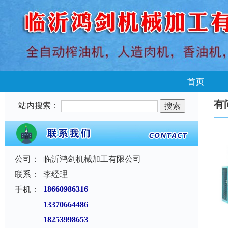
首页
有
站内搜索：
公司：
临沂鸿剑机械加工有限公司
联系：
李经理
手机：
18660986316
13370664486
18253998653