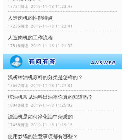
17731阅读 2019-11-18 11:23:47
人造肉机的性能特点
17235阅读 2019-11-18 11:22:41
人造肉机的工作流程
17518阅读 2019-11-18 11:21:33
浅析榨油机原料的分类是怎样的？
17667阅读 2019-11-18 11:27:31
榨油机常见油料出油率你真的知道吗？
18048阅读 2019-11-18 11:25:02
滤油机是如何净化油中杂质的
17458阅读 2019-11-18 11:19:18
使用炒锅的注意事项都有哪些？