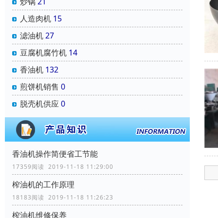
炒锅
21
人造肉机
15
滤油机
27
豆腐机腐竹机
14
香油机
132
煎饼机销售
0
脱壳机供应
0
香油机操作简便省工节能
17359阅读 2019-11-18 11:29:00
榨油机的工作原理
18183阅读 2019-11-18 11:26:23
榨油机维修保养