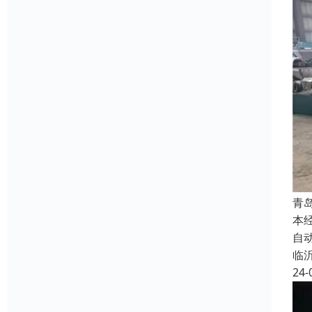
青
本
自
临
24-