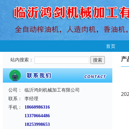
首页
产
站内搜索：
公司：
临沂鸿剑机械加工有限公司
20
联系：
李经理
手机：
18660986316
13370664486
18253998653