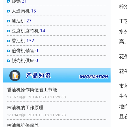
炒锅
21
榨
人造肉机
15
工
滤油机
27
豆腐机腐竹机
14
水
香油机
132
高
煎饼机销售
0
花
脱壳机供应
0
花
市
香油机操作简便省工节能
生
17367阅读 2019-11-18 11:29:00
地
榨油机的工作原理
18194阅读 2019-11-18 11:26:23
且
榨油机维修保养