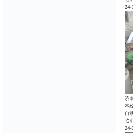
24-
济
本
自
临
24-