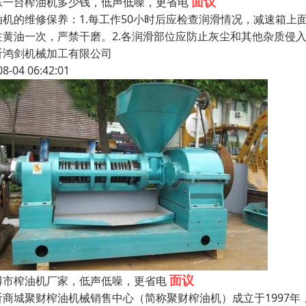
面议
东一台榨油机多少钱，低声低噪，更省电
油机的维修保养：1.每工作50小时后应检查润滑情况，减速箱
注黄油一次，严禁干磨。2.各润滑部位应防止灰尘和其他杂质侵
沂鸿剑机械加工有限公司
08-04 06:42:01
面议
博市榨油机厂家，低声低噪，更省电
沂商城聚财榨油机械销售中心（简称聚财榨油机）成立于1997