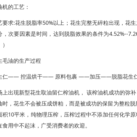
油机的工艺：
艺要求:花生脱脂率50%以上；花生完整无碎粒出现，花
分，次要因素是时间，达到脱脂效果的条件为4.52%--7
。）
生毛油的生产过程
生仁—— 控温烘干—— 原料包裹 ——加压——脱脂花生
场上出现新型花生取油留仁榨油机， 该榨油机成功的弥
油时，花生不会被压成饼粕，而是被成功的保留为整粒脱
面积10平米，纯物理压榨，压榨过程中不添加任何化学
在食用中不起沫，广受消费者的欢迎。