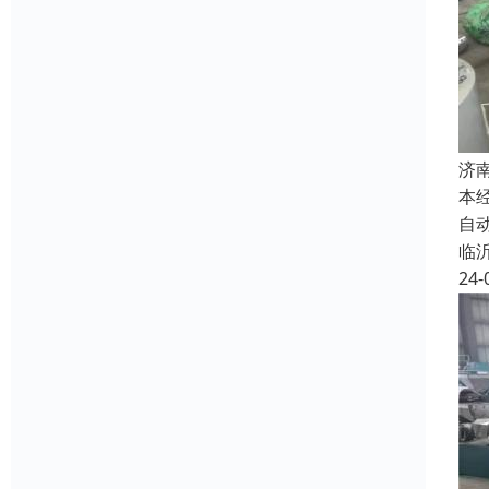
济
本
自
临
24-