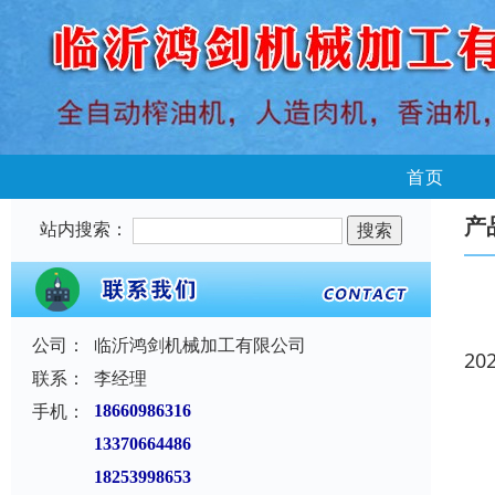
首页
产
站内搜索：
公司：
临沂鸿剑机械加工有限公司
20
联系：
李经理
手机：
18660986316
13370664486
18253998653