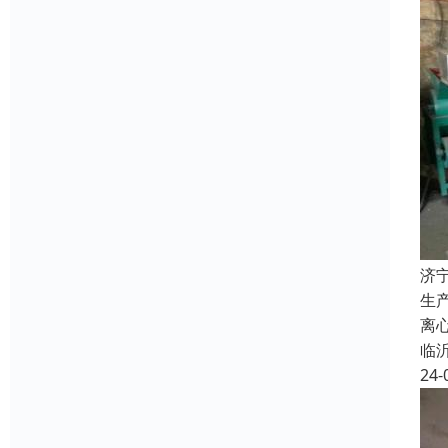
济
生
离
临
24-