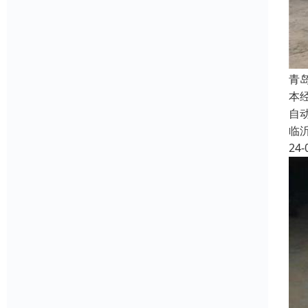
青
本
自
临
24-