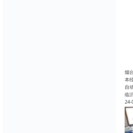
‌
本
自
临
24-