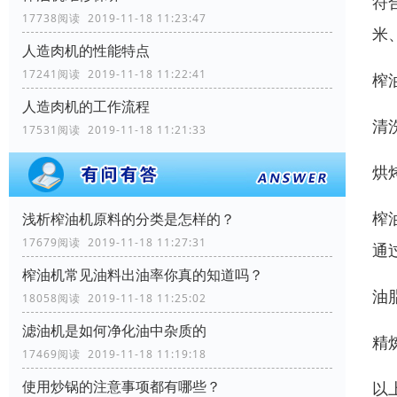
符
17738阅读 2019-11-18 11:23:47
米
人造肉机的性能特点
17241阅读 2019-11-18 11:22:41
榨
人造肉机的工作流程
清
17531阅读 2019-11-18 11:21:33
烘
榨
浅析榨油机原料的分类是怎样的？
17679阅读 2019-11-18 11:27:31
通
榨油机常见油料出油率你真的知道吗？
油
18058阅读 2019-11-18 11:25:02
滤油机是如何净化油中杂质的
精
17469阅读 2019-11-18 11:19:18
使用炒锅的注意事项都有哪些？
以