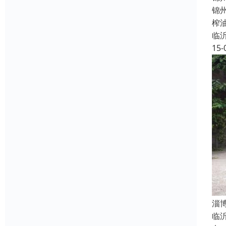
锦
榨
临
15-
淄
临