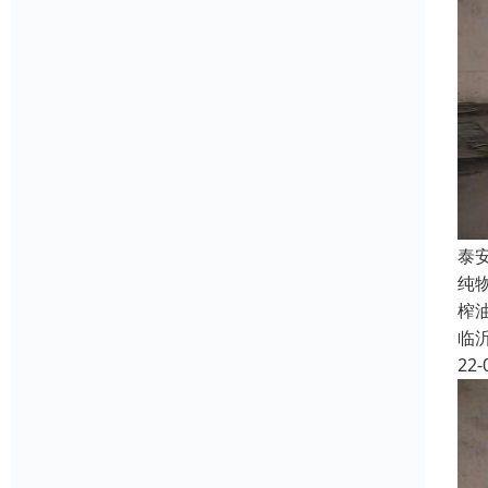
泰
纯
榨
临
22-