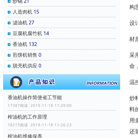
炒锅
21
构
人造肉机
15
设
滤油机
27
豆腐机腐竹机
14
材
香油机
132
采
煎饼机销售
0
命
脱壳机供应
0
温
香油机操作简便省工节能
炒
17387阅读 2019-11-18 11:29:00
料
榨油机的工作原理
用
18215阅读 2019-11-18 11:26:23
还
榨油机维修保养