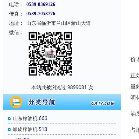
电话：
0539-8369126
传真：
0539-7053776
地址：
山东省临沂市兰山区蒙山大道
微信：
价
正
量
本站共被浏览过 9899081 次
明
油
山东榨油机
666
螺旋榨油机
513
占