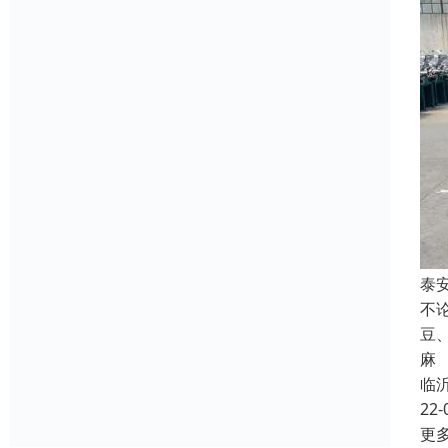
泰
不
豆
麻
临
22-
更