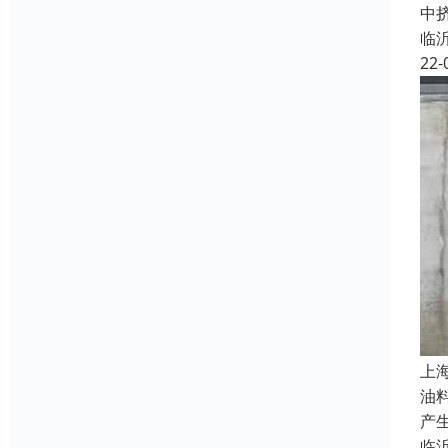
中
临
22-
上
油
产
临