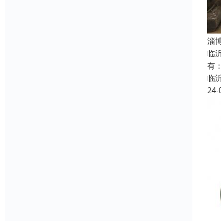
淄
临
有
临
24-