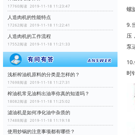
17760阅读 2019-11-18 11:23:47
螺
人造肉机的性能特点
9
17262阅读 2019-11-18 11:22:41
压
人造肉机的工作流程
17552阅读 2019-11-18 11:21:33
泵
1
时
浅析榨油机原料的分类是怎样的？
17698阅读 2019-11-18 11:27:31
榨油机常见油料出油率你真的知道吗？
18082阅读 2019-11-18 11:25:02
滤油机是如何净化油中杂质的
17488阅读 2019-11-18 11:19:18
使用炒锅的注意事项都有哪些？