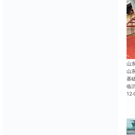
山
山
基
临
12-