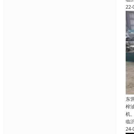
22-
‌
榨
机
临
24-