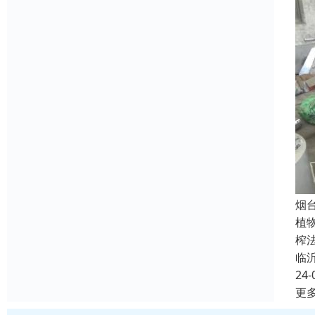
‌
植
榨
临
24-
更