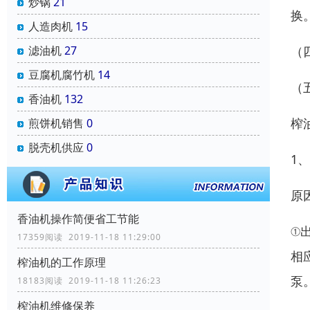
炒锅
21
换
人造肉机
15
（
滤油机
27
豆腐机腐竹机
14
（
香油机
132
榨
煎饼机销售
0
脱壳机供应
0
1
原
香油机操作简便省工节能
①
17359阅读 2019-11-18 11:29:00
相
榨油机的工作原理
泵
18183阅读 2019-11-18 11:26:23
榨油机维修保养