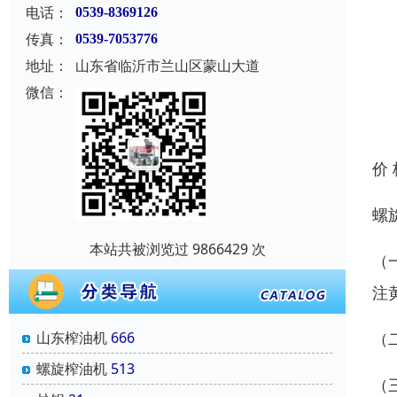
电话：
0539-8369126
传真：
0539-7053776
地址：
山东省临沂市兰山区蒙山大道
微信：
价
螺
本站共被浏览过 9866429 次
（
注
（
山东榨油机
666
螺旋榨油机
513
（