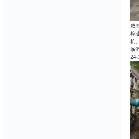
‌威
榨
机
临
24-