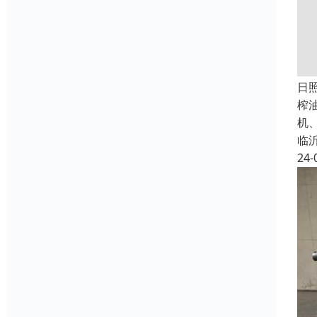
‌
榨
机
临
24-