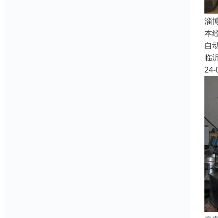
淄
本
自
临
24-