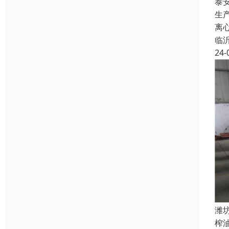
泰
生
离
临
24-
‌
榨