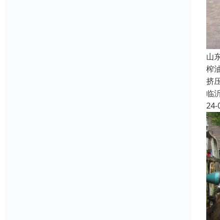
山
榨
挤
临
24-