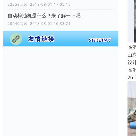
22258阅读 2018-03-01 17:05:15
自动榨油机是什么？来了解一下吧
20240阅读 2018-03-01 16:33:21
临
山
设
临
26-