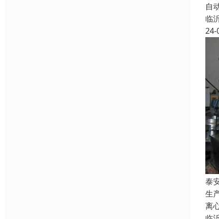
自
临
24-
泰
生
离
临