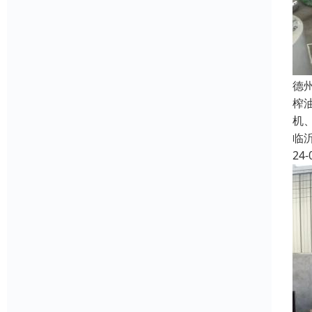
‌
榨
机
临
24-