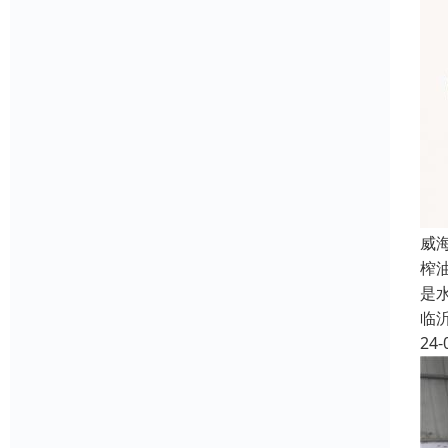
‌
榨
是
临
24-