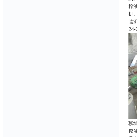
榨
机
临
24-
‌
榨