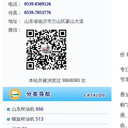
电话：
0539-8369126
传真：
0539-7053776
地址：
山东省临沂市兰山区蒙山大道
微信：
价
专
节
本站共被浏览过 9868080 次
香
称
山东榨油机
666
座
螺旋榨油机
513
命